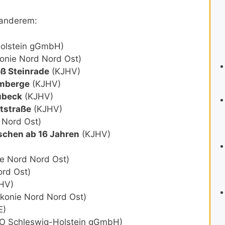
 anderem:
olstein gGmbH)
onie Nord Nord Ost)
ß Steinrade
(KJHV)
mberge
(KJHV)
übeck
(KJHV)
tstraße
(KJHV)
 Nord Ost)
schen ab 16 Jahren
(KJHV)
e Nord Nord Ost)
ord Ost)
HV)
konie Nord Nord Ost)
E)
 Schleswig-Holstein gGmbH)