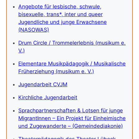
Angebote für lesbische, schwule,
bisexuelle, trans*, inter und queer
Jugendliche und junge Erwachsene
(NASOWAS)
Drum Circle / Trommelerlebnis (musikum e.
V.)
Elementare Musikpädagogik / Musikalische
Früherziehung (musikum e. V.)
Jugendarbeit CVJM
Kirchliche Jugendarbeit
Sprachpartnerschaften & Lotsen für junge
MigrantInnen – Ein Projekt für Einheimische
und Zugewanderte – (Gemeindediakonie)
Theaterpädagogik des Theater Lübeck