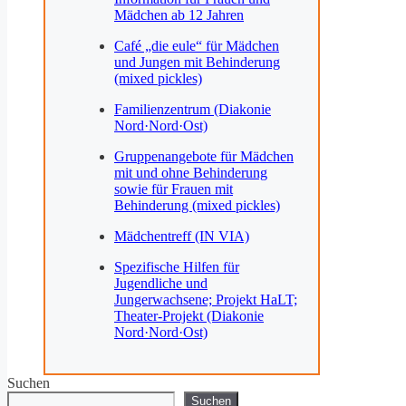
Mädchen ab 12 Jahren
Café „die eule“ für Mädchen
und Jungen mit Behinderung
(mixed pickles)
Familienzentrum (Diakonie
Nord·Nord·Ost)
Gruppenangebote für Mädchen
mit und ohne Behinderung
sowie für Frauen mit
Behinderung (mixed pickles)
Mädchentreff (IN VIA)
Spezifische Hilfen für
Jugendliche und
Jungerwachsene; Projekt HaLT;
Theater-Projekt (Diakonie
Nord·Nord·Ost)
Suchen
Suchen