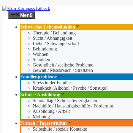
Zum
Inhalt
Menü
springen
Schwierige Lebenssituation
Therapie / Behandlung
Sucht / Abhängigkeit
Liebe / Schwangerschaft
Behinderung
Wohnen
Schulden
Gesundheit / seelische Probleme
Gewalt / Missbrauch / Straftaten
Familienprobleme
Stress in der Familie
Krankheit (Alkohol / Psyche / Sonstige)
Schule / Ausbildung
Schulalltag / Schulschwierigkeiten
Nachhilfe / Hausaufgabenhilfe / Förderung
Ausbildung / Arbeit
Mobbing
Freizeit / Tagesstruktur
Selbsthilfe / soziale Kontakte