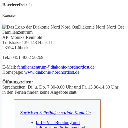
Barrierefrei:
Ja
Kontakt
Diakonie Nord·Nord·Ost
Familienzentrum
AP: Monika Reinhold
Triftstraße 139-143 Haus 11
23554 Lübeck
Tel.: 0451 4002 50269
E-Mail:
familienzentrum@diakonie-nordnordost.de
Homepage:
www.diakonie-nordnordost.de
Öffnungszeiten:
Sprechzeiten: Di. u. Do. 7.30-9.00 Uhr und Fr. 13.30-14.30 Uhr;
in den Ferien finden keine Angebote statt.
Zurück zu Selbsthilfe / soziale Kontakte
biff e.V. – Beratung und
Information für Frauen und